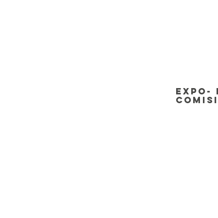
expo-
comis